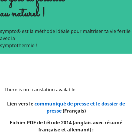
au naturel !
sympto® est la méthode idéale pour maîtriser ta vie fertile
avec la
symptothermie !
There is no translation available.
Lien vers le
communiqué de presse et le dossier de
presse
(Français)
Fichier PDF de l'étude 2014 (anglais avec résumé
française et allemand) :