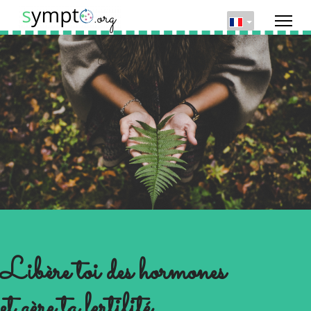
Libère toi des hormones
et gère ta fertilité