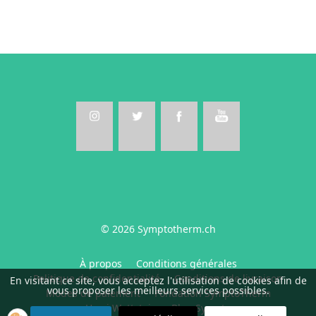
© 2026 Symptotherm.ch
À propos
Conditions générales
Politique de confidentialité
Conditions de livraison
En visitant ce site, vous acceptez l'utilisation de cookies afin de
vous proposer les meilleurs services possibles.
Modes de paiement
Fondation SymptoTherm
Harri Wettstein
Blog Sympto