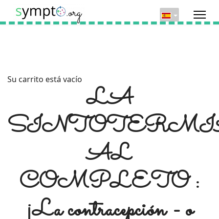
Su carrito está vacío
LA
SINTOTERMI
AL
COMPLETO :
¡La contracepción - o